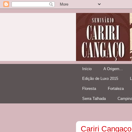
Início
A Origem...
Edição de Luxo 2015
L
Floresta
Fortaleza
Serra Talhada
Campina
Cariri Cangaço