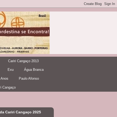
Cariri Cangaço 2013
Exu
Água Branca
 Anos
Paulo Afonso
ri Cangaço
da Cariri Cangaço 2025