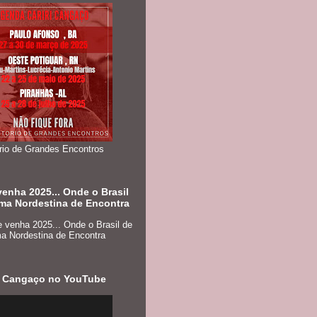
ório de Grandes Encontros
enha 2025... Onde o Brasil
ma Nordestina de Encontra
ri Cangaço no YouTube