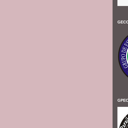
GECC
GPEC