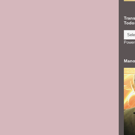
Trans
Todos
Power
Mano