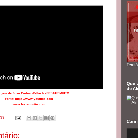
Territ
Que v
de Al
agem de José Carlos Wallach - FESTAR MUITO
Fonte: https://www.youtube.com
www.festarmuito.com
ÇO
Cari
ário: