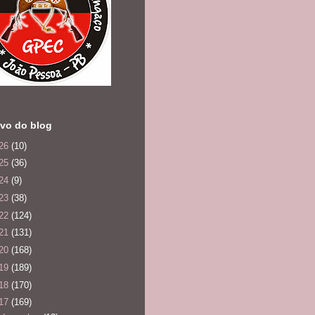
vo do blog
26
(10)
25
(36)
24
(9)
23
(38)
22
(124)
21
(131)
20
(168)
19
(189)
18
(170)
17
(169)