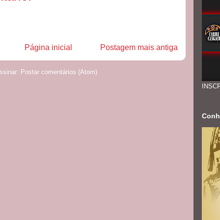
Página inicial
Postagem mais antiga
ssinar:
Postar comentários (Atom)
INSC
Conh