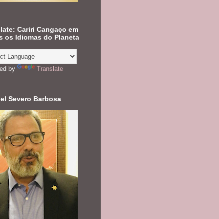
late: Cariri Cangaço em
 os Idiomas do Planeta
ed by
Translate
el Severo Barbosa