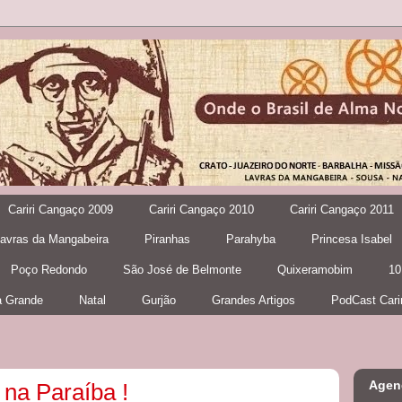
Cariri Cangaço 2009
Cariri Cangaço 2010
Cariri Cangaço 2011
avras da Mangabeira
Piranhas
Parahyba
Princesa Isabel
Poço Redondo
São José de Belmonte
Quixeramobim
10
 Grande
Natal
Gurjão
Grandes Artigos
PodCast Cari
Agen
 na Paraíba !