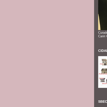
Curado
Cariri
CIDA
SBEC