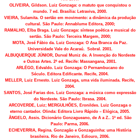
OLIVEIRA, Gildson.
Luiz Gonzaga: o matuto que conquistou o
mundo
. 7 ed. Brasília: Letraviva, 2000.
VIEIRA, Sulamita.
O sertão em movimento: a dinâmica da produção
cultural.
São Paulo: Annablume Editora, 2000;
RAMALHO, Elba Braga.
Luiz Gonzaga: síntese poética e musical do
sertão.
São Paulo: Terceira Margem, 2000;
MOTA, José Fábio da.
Luiz Gonzaga: O Asa Branca da Paz.
Universidade Vale do Acaraú. Sobral. 2001.
ALBUQUERQUE JÚNIOR, Durval Muniz de.
A Invenção do Nordeste
e Outras Artes
. 2ª ed. Recife: Massangana, 2001.
ARLÉGO, Edvaldo.
Luiz Gonzaga: O Pernambucano do
Século.
Editora Edificante.
Recife, 2004.
MELLER, Luiz Ernesto.
Luiz Gonzaga, uma vida iluminada.
Recife,
2004.
SANTOS, José Farias dos.
Luiz Gonzaga: a música como expressão
do Nordeste.
São Paulo: Ibrasa. 2004.
ARCOVERDE, Luiz; MERGULHÕES, Eronildes.
Luiz Gonzaga o
eterno cantador
. Olinda: Editora Livro Rápido – Elógica, 2005.
ÂNGELO, Assis.
Dicionário Gonzagueano, de A a Z
.. 1ª ed. São
Paulo: Parma, 2006.
ECHEVERRIA, Regina.
Gonzagão e Gonzaguinha: uma História
brasileira.
Rio de Janeiro, Ediouro, 2006.