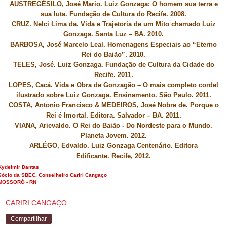
AUSTREGÉSILO, José Mario.
Luiz Gonzaga: O homem sua terra e
sua luta.
Fundação de Cultura do Recife. 2008.
CRUZ. Nelci Lima da.
Vida e Trajetoria de um Mito chamado Luiz
Gonzaga.
Santa Luz – BA. 2010.
BARBOSA, José Marcelo Leal.
Homenagens Especiais ao “Eterno
Rei do Baião”.
2010.
TELES, José.
Luiz Gonzaga.
Fundação de Cultura da Cidade do
Recife. 2011.
LOPES, Cacá.
Vida e Obra de Gonzagão – O mais completo cordel
ilustrado sobre Luiz Gonzaga.
Ensinamento. São Paulo. 2011.
COSTA, Antonio Francisco & MEDEIROS, José Nobre de.
Porque o
Rei é Imortal.
Editora. Salvador – BA. 2011.
VIANA, Arievaldo. O Rei do Baião - Do Nordeste para o Mundo.
Planeta Jovem. 2012.
ARLÉGO, Edvaldo.
Luiz Gonzaga Centenário.
Editora
Edificante.
Recife, 2012.
Kydelmir Dantas
Sócio da SBEC, Conselheiro Cariri Cangaço
MOSSORÓ - RN
CARIRI CANGAÇO
Compartilhar