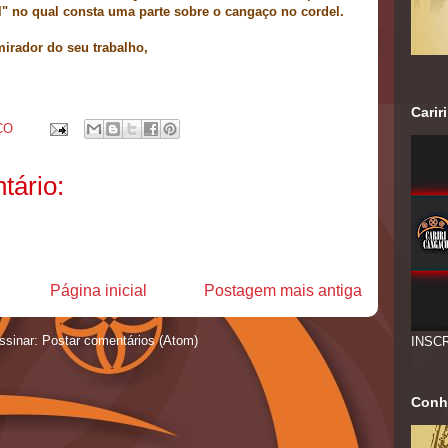
l" no qual consta uma parte sobre o cangaço no cordel.
irador do seu trabalho,
Cari
ÇO
ário:
Página inicial
Postagem mais antiga
ssinar:
Postar comentários (Atom)
INSC
Conh