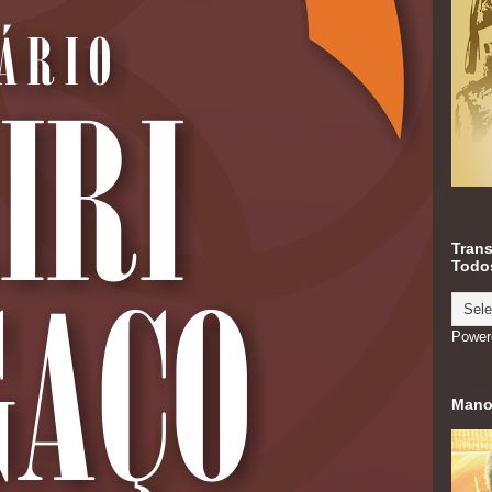
Trans
Todos
Power
Mano