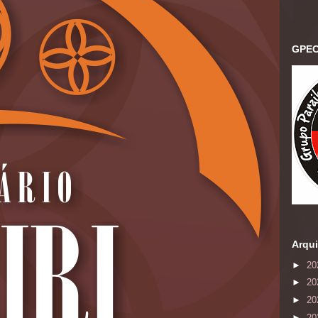
GPEC
Arqui
►
20
►
20
►
20
►
20