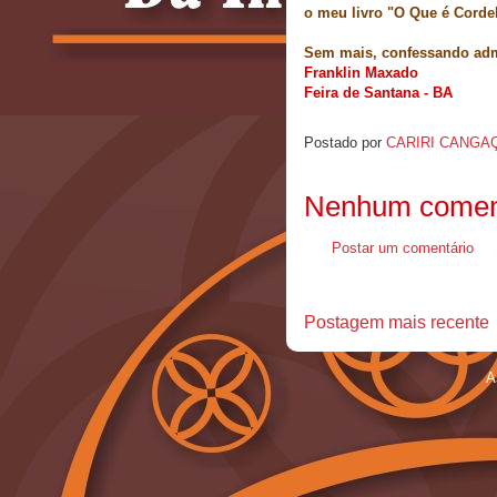
o meu livro "O Que é Corde
Sem mais, confessando adm
Franklin Maxado
Feira de Santan
a - B
A
Postado por
CARIRI CANGA
Nenhum coment
Postar um comentário
Postagem mais recente
A