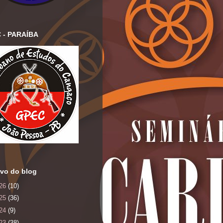
 - PARAÍBA
vo do blog
26
(10)
25
(36)
24
(9)
23
(38)