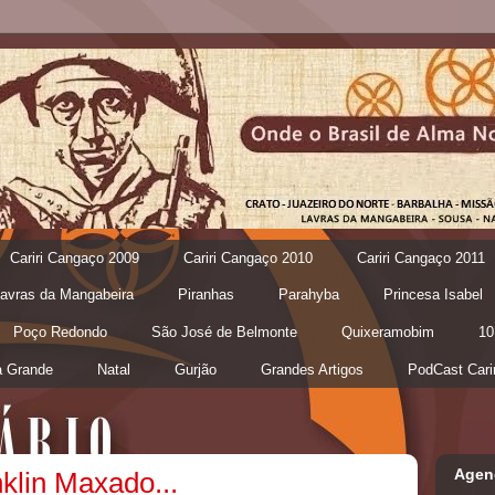
Cariri Cangaço 2009
Cariri Cangaço 2010
Cariri Cangaço 2011
avras da Mangabeira
Piranhas
Parahyba
Princesa Isabel
Poço Redondo
São José de Belmonte
Quixeramobim
10
 Grande
Natal
Gurjão
Grandes Artigos
PodCast Cari
Agen
klin Maxado...