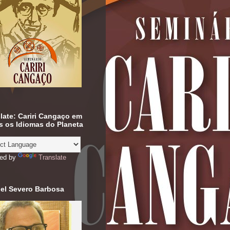
late: Cariri Cangaço em
 os Idiomas do Planeta
ed by
Translate
el Severo Barbosa