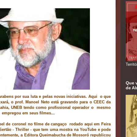
Territ
Que v
de Al
rabens por sua luta e pelas novas iniciativas. Aqui o que
xará, o prof. Manoel Neto est
á
gravando para o CEEC da
B
ahia, UNE
B
tendo como profissional operador o mesmo
 empregou em seus filmes...
pel de coronel no filme de cangaço rodado aqui em Feira
Sertão - Thriller - que tem uma mostra na YouTube e pode
ntemente, a E
di
tora Queimabucha de Mossoró republicou